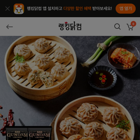
앱열기
종료
랭킹닭컴
0
장바구
뒤로가기