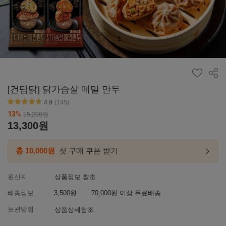
공유
[건담닭] 닭가슴살 메밀 만두
4.9
(145)
별점4.6~4.9
13
%
15,200
원
13,300
원
총 10,000원
첫 구매 쿠폰 받기
첫구매
링크
이동하
원산지
상품정보 참조
배송정보
3,500원
70,000원 이상 무료배송
보관방법
상품상세참조