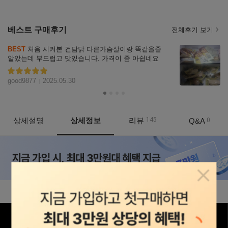
베스트 구매후기
전체후기 보기
리뷰
BEST
 처음 시켜본 건담닭 다른가슴살이랑 똑같을줄
자세히
알았는데 부드럽고 맛있습니다. 가격이 좀 아쉽네요
보기
별점5
good9877
2025.05.30
상세설명
상세정보
리뷰
145
Q&A
0
상품정보
팝업닫