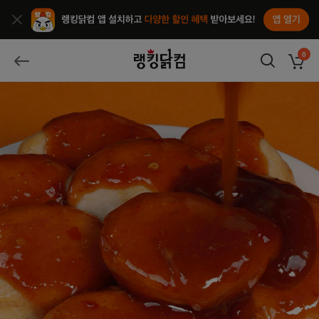
앱열기
종료
랭킹닭컴
0
장바구
뒤로가기