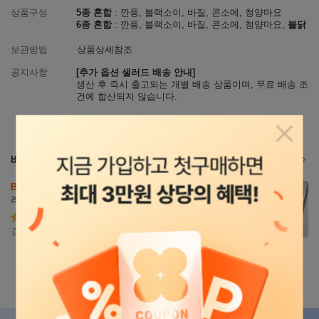
상품구성
5종 혼합
: 깐풍, 블랙소이, 바질, 콘소메, 청양마요
6종 혼합
: 깐풍, 블랙소이, 바질, 콘소메, 청양마요,
불닭
보관방법
상품상세참조
공지사항
[추가 옵션 샐러드 배송 안내]
생산 후 즉시 출고되는 개별 배송 상품이며, 무료 배송 조
건에 합산되지 않습니다.
팝업닫
베스트 구매후기
전체후기 보기
리뷰
BEST
 닭가슴살 특유의 퍽퍽함이 적고 소스가 잘 어우
자세히
러져 맛있게 먹을 수 있었습니다. 다양한 맛으로 구성
보기
되어 있어 매일 먹어도 질리지 않았고, 전자레인지로
 간편하게 조리할 수 있어 편리했습니다. 단백질 함량
별점5
김문기
2026.05.31
도 높아 운동 후 식사나 다이어트 식단으로 활용하기
 좋았습니다. 식감도 부드러운 편이라 닭가슴살 입문
용으로도 추천할 만한 제품입니다.
상세설명
상세정보
리뷰
3,794
Q&A
107
상품정보