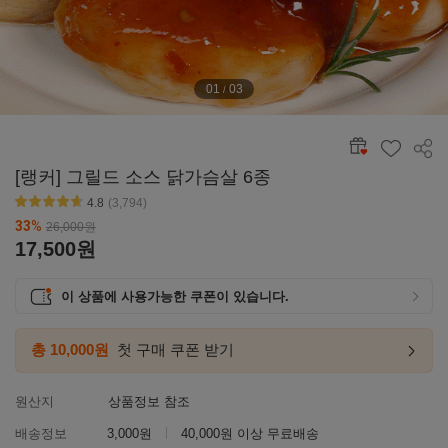
01
03
/
공유
[랭커] 그릴드 소스 닭가슴살 6종
4.8
(3,794)
별점4.6~4.9
33
%
26,000
원
17,500
원
이 상품에 사용가능한 쿠폰이 있습니다.
총 10,000원
첫 구매 쿠폰 받기
첫구매
링크
이동하
원산지
상품정보 참조
배송정보
3,000원
40,000원 이상 무료배송