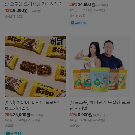
살 오구칩 오리지널 2+1 & 3+2
29
24,900
%
원
35,000
원
43
6,000
1팩당 : 2,230원~2,490원
%
원
10,500
원
4.9
(263)
4.8
(3,093)
무료
자세히
자세히
보기
보기
[허닭] 허닭BITE 저당 프로틴바
[제로스푼] 헤이씨리 무설탕 프로
초코카라멜맛
틴 시리얼
29
25,000
31
9,900
%
원
%
원
35,000
원
14,300
원
1팩당 : 2,263원~2,500원
1팩당 : 9,360원~9,900원
0
(0)
0
(0)
무료