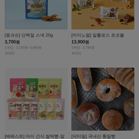
[몽크슈] 단백질 스낵 20g
[마이노멀] 알룰로스 초코볼
3,700
13,900
원
원
1개당 : 3,700원~3,900원
1팩당 : 2,780원
0
(0)
5
(1)
자세히
자세히
보기
보기
[베베스트] 아이 간식 쌀떡뻥·칼
[닥터밀] 국내산 통밀빵