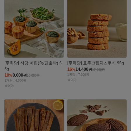
자세히
자세히
보기
보기
[무화당] 저당 머핀(쑥/단호박) 6
[무화당] 호두크림치즈쿠키 95g
5g
16
14,400
%
원
17,000
원
10
9,000
1통당 : 7,200원
%
원
10,000
원
0
(0)
1개당 : 4,500원
0
(0)
자세히
자세히
보기
보기