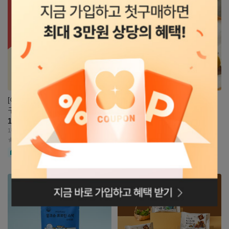
[아스트로파머] 껍질없는 한입 고
[이젠슬림] 통통 구운 감자
구마 120g
10
13,500
%
원
15,000
원
18,000
1팩당 : 2,500원~2,700원
원
4.8
(42)
1팩당 : 1,613원~1,800원
4.8
(4)
무료
자세히
자세히
로그인페이지로
보기
보기
이동