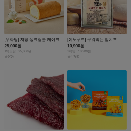
[무화당] 저당 생크림롤 케이크
[이노푸드] 구워먹는 참치즈
25,000
10,900
원
원
1박스당 : 25,000원
1팩당 : 10,900원
0
(0)
4.7
(9)
자세히
자세히
보기
보기