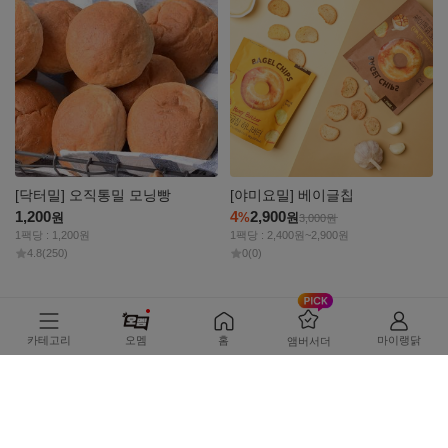
[닥터밀] 오직통밀 모닝빵
[야미요밀] 베이글칩
1,200
4
2,900
원
%
원
3,000
원
1팩당 : 1,200원
1팩당 : 2,400원~2,900원
4.8
(250)
0
(0)
자세히
자세히
보기
보기
카테고리
오멤
홈
마이랭닭
앰버서더