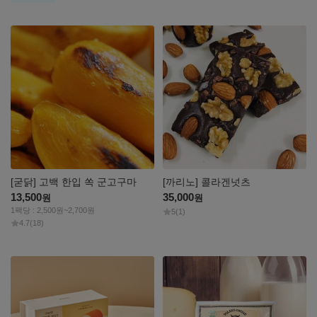
자세히
자세히
보기
보기
[굳닭] 고백 한입 쏙 군고구마
[까리노] 콜라겐넛츠
13,500
35,000
원
원
1팩당 : 2,500원~2,700원
5
(1)
4.7
(18)
자세히
자세히
보기
보기