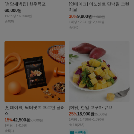
[청담새벽집] 한우육포
[인테이크] 이노센트 단백질 크런
치볼
60,000
원
30
9,900
1박스당 : 60,000원
%
원
14,000
원
0
(0)
1팩당 : 2,241원~2,475원
0
(0)
자세히
자세히
보기
보기
[인테이크] 닥터넛츠 프로틴 플러
[허닭] 한입 고구마 큐브
스
25
18,900
%
원
25,000
원
15
42,500
1팩당 : 1,438원~1,890원
%
원
50,000
원
4.9
(263)
1팩당 : 1,416원
5
(1)
무료