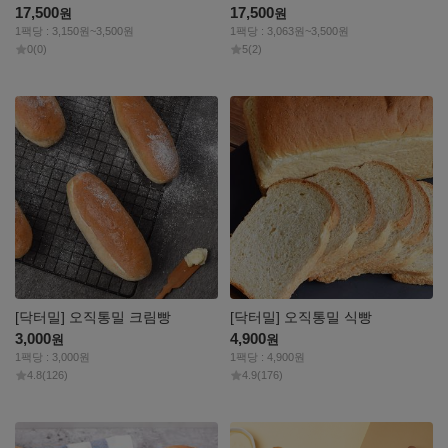
17,500
17,500
원
원
1팩당 : 3,150원~3,500원
1팩당 : 3,063원~3,500원
0
(0)
5
(2)
자세히
자세히
보기
보기
[닥터밀] 오직통밀 크림빵
[닥터밀] 오직통밀 식빵
3,000
4,900
원
원
1팩당 : 3,000원
1팩당 : 4,900원
4.8
(126)
4.9
(176)
자세히
자세히
보기
보기