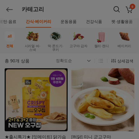
0
카테고리
장바구
뒤로가기
로틴·음료
간식·베이커리
운동용품
건강식품
펫·생활용품
전체
시리얼·바·
떡·쫀드기·
고구마·감자
젤리·캔디
베이커리
스낵
쿠키
총
90
개 상품
상세검색
자세히
자세히
보기
보기
★출시특가★ [잇메이트] 닭가슴
[허닭] 미니 군고구마