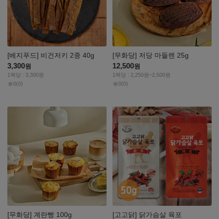
[베지푸드] 비건저키 2종 40g
[무화당] 저당 마들렌 25g
3,300
12,500
원
원
1팩당 : 3,300원
1팩당 : 2,250원~2,500원
0
(0)
0
(0)
자세히
자세히
보기
보기
[무화당] 계란빵 100g
[고고닭] 닭가슴살 육포