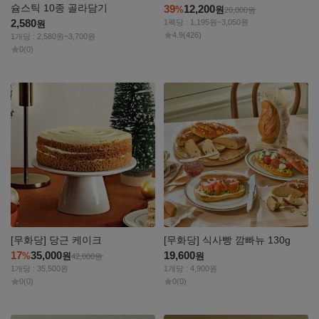
슘스틱 10종 골라담기
39
12,200
%
원
20,000
원
2,580
1팩당 : 1,195원~3,050원
원
4.9
(426)
1개당 : 2,580원~3,700원
0
(0)
자세히
자세히
보기
보기
[무화당] 당근 케이크
[무화당] 식사빵 깜빠뉴 130g
17
35,000
19,600
%
원
원
42,000
원
1개당 : 35,500원
1개당 : 4,900원
0
(0)
0
(0)