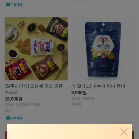
무료
자세히
자세히
보기
보기
[열두시간식] 오븐에 꾸오 만든
[카필라노] 마누카 허니 캔디
꾸오닭
8,900
원
15,000
1개당 : 8,900원
원
0
(0)
1팩당 : 2,700원~3,750원
5
(2)
무료
자세히
자세히
팝업닫
보기
보기