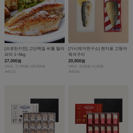
[프로틴키친] 고단백질 씨웰 틸라
[가시제거연구소] 렌지용 고등어
피아 1~5kg
즉석구이
27,000
20,800
원
원
1팩당 : 27,000원~120,000원
1팩당 : 3,536원~4,160원
5
(17)
5
(26)
자세히
자세히
보기
보기