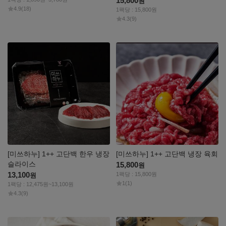
15,800
원
4.9
(18)
1팩당 : 15,800원
4.3
(9)
자세히
자세히
보기
보기
[미쓰하누] 1++ 고단백 한우 냉장
[미쓰하누] 1++ 고단백 냉장 육회
슬라이스
15,800
원
13,100
1팩당 : 15,800원
원
1
(1)
1팩당 : 12,475원~13,100원
4.3
(9)
자세히
자세히