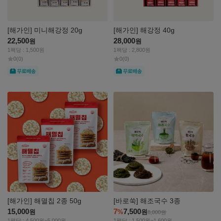
[해가인] 미니해강정 20g
[해가인] 해강정 40g
22,500
28,000
원
원
1팩당 : 1,500원
1팩당 : 2,800원
0
(0)
0
(0)
무료
무료
자세히
자세히
보기
보기
[해가인] 해멸칩 2종 50g
[바로쑥] 해조국수 3종
15,000
7
7,500
원
%
원
8,000
원
1팩당 : 4,500원~5,000원
1팩당 : 1,500원~1,600원