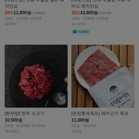
지안심
비드 돼지안심
33
11,800
32
43,800
%
원
%
원
17,400
원
64,000
원
1팩당 : 3,160원~3,933원
1팩당 : 3,596원~4,380원
5
(34)
4.8
(70)
무료
자세히
자세히
보기
보기
[한우맘] 한우 소고기
[은정훈제육포] 돼지고기 육포
10,500
11,000
원
원
1팩당 : 10,500원~32,300원
1팩당 : 11,000원
4.8
(22)
0
(0)