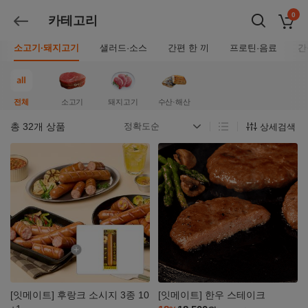
0
카테고리
장바구
뒤로가기
소고기·돼지고기
샐러드·소스
간편 한 끼
프로틴·음료
간
전체
소고기
돼지고기
수산·해산
총
32
개 상품
상세검색
자세히
자세히
보기
보기
[잇메이트] 후랑크 소시지 3종 10
[잇메이트] 한우 스테이크