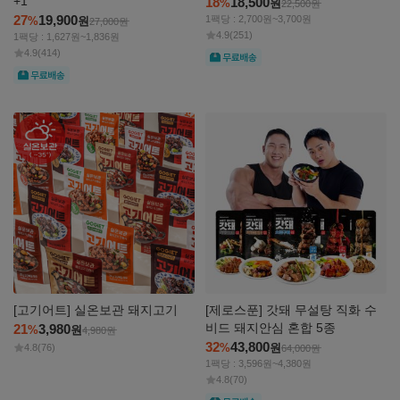
+1
18
18,500
%
원
22,500
원
27
19,900
1팩당 : 2,700원~3,700원
%
원
27,000
원
4.9
(251)
1팩당 : 1,627원~1,836원
4.9
(414)
무료
무료
자세히
자세히
보기
보기
[고기어트] 실온보관 돼지고기
[제로스푼] 갓돼 무설탕 직화 수
비드 돼지안심 혼합 5종
21
3,980
%
원
4,980
원
32
43,800
%
원
4.8
(76)
64,000
원
1팩당 : 3,596원~4,380원
4.8
(70)
무료