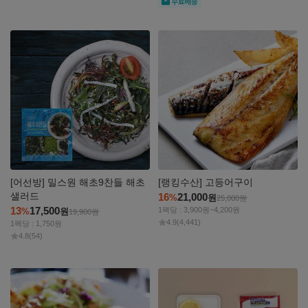
자세히
자세히
보기
보기
[어선방] 밀스원 해초9찬들 해초
[랭킹수산] 고등어구이
샐러드
16
21,000
%
원
25,000
원
13
17,500
1팩당 : 3,900원~4,200원
%
원
19,900
원
4.9
(4,441)
1팩당 : 1,750원
4.8
(54)
자세히
자세히
보기
보기