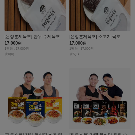
[은정훈제육포] 한우 수제육포
[은정훈제육포] 소고기 육포
17,000
17,000
원
원
1팩당 : 17,000원
1팩당 : 17,000원
0
(0)
5
(1)
자세히
자세히
보기
보기
[제로스푼] 갓돼 무설탕 실온 돼
[제로스푼] 갓돼 무설탕 직화 수