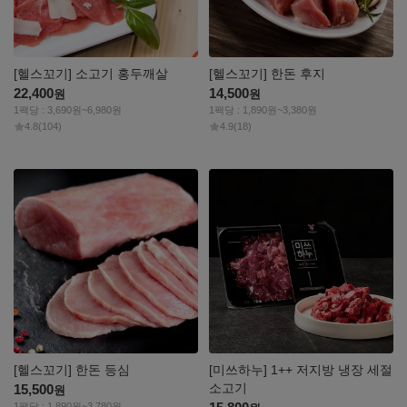
[헬스꼬기] 소고기 홍두깨살
[헬스꼬기] 한돈 후지
22,400
14,500
원
원
1팩당 : 3,690원~6,980원
1팩당 : 1,890원~3,380원
4.8
(104)
4.9
(18)
자세히
자세히
보기
보기
[헬스꼬기] 한돈 등심
[미쓰하누] 1++ 저지방 냉장 세절
소고기
15,500
원
1팩당 : 1,890원~3,780원