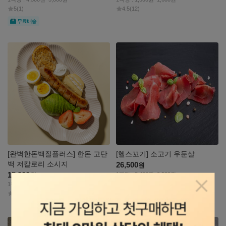
5
(1)
4.5
(12)
무료
자세히
자세히
보기
보기
[완벽한돈백질플러스] 한돈 고단
[헬스꼬기] 소고기 우둔살
백 저칼로리 소시지
26,500
원
15,900
1팩당 : 3,490원~6,580원
원
4.8
(104)
1팩당 : 2,223원~3,180원
팝업닫
5
(11)
자세히
자세히