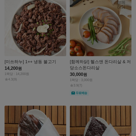
보기
보기
[미쓰하누] 1++ 냉동 불고기
[함께하닭] 헬스앤 돈다리살 & 저
당소스돈다리살
14,200
원
30,000
1팩당 : 14,200원
원
4.3
(9)
1팩당 : 3,000원
3.9
(7)
무료
자세히
자세히
보기
보기