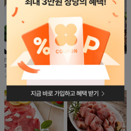
보기
보기
[헬스꼬기] 소고기 부채살
[헬스꼬기] 소고기 설도
33,500
20,900
원
원
1팩당 : 4,550원~8,900원
1팩당 : 3,390원~6,380원
4.8
(104)
4.8
(104)
로그인페이지로
이동
자세히
자세히
보기
보기