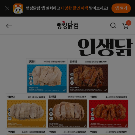
앱열기
종료
랭킹닭컴
0
장바구
뒤로가기