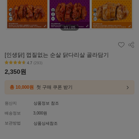
01
05
/
공유
[인생닭] 껍질없는 순살 닭다리살 골라담기
4.7
(293)
별점4.6~4.9
2,350
원
총 10,000원
첫 구매 쿠폰 받기
첫구매
링크
이동하
원산지
상품정보 참조
배송정보
3,000원
보관방법
상품상세참조