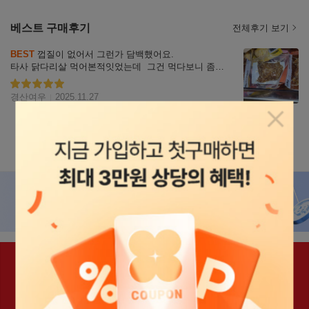
베스트 구매후기
전체후기 보기
리뷰
BEST
 껍질이 없어서 그런가 담백했어요.

자세히
타사 닭다리살 먹어본적잇었는데  그건 먹다보니 좀
보기
 물렸는데 이건 덜 느끼하고 괜찮았네요
별점5
경산여우
2025.11.27
팝업닫
상세설명
상세정보
리뷰
293
Q&A
8
상품정보